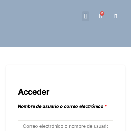
EL PODER DE TU OTRA MANO
COACHING
SOBRE MI
IDENTIDAD & AFECTIVIDAD – BIBLIOTECA
MI CUENTA
Acceder
Nombre de usuario o correo electrónico
*