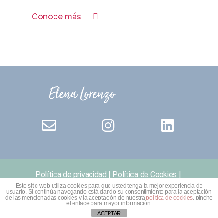
Conoce más
Política de privacidad
|
Política de Cookies
|
Aviso legal
|
Términos y condiciones
Este sitio web utiliza cookies para que usted tenga la mejor experiencia de
usuario. Si continúa navegando está dando su consentimiento para la aceptación
de las mencionadas cookies y la aceptación de nuestra
política de cookies
, pinche
el enlace para mayor información.
ACEPTAR