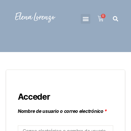
EL PODER DE TU OTRA MANO
COACHING
SOBRE MI
IDENTIDAD & AFECTIVIDAD – BIBLIOTECA
MI CUENTA
Acceder
Nombre de usuario o correo electrónico
*