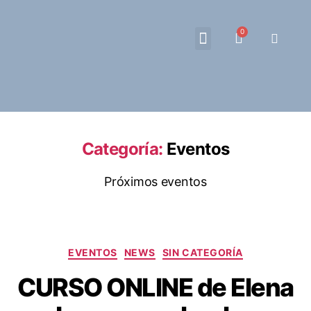
EL PODER DE TU OTRA MANO
COACHING
SOBRE MI
IDENTIDAD & AFECTIVIDAD – BIBLIOTECA
MI CUENTA
Categoría:
Eventos
Próximos eventos
EVENTOS
NEWS
SIN CATEGORÍA
CURSO ONLINE de Elena