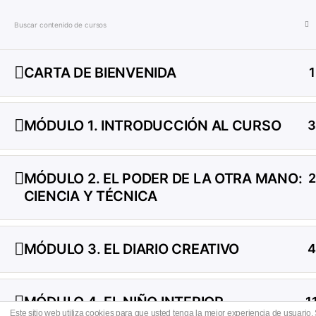
EL PODER DE TU OTRA MANO
COA
CARTA DE BIENVENIDA
1
Inicio
Cursos Elena Lorenzo
MÓDULO 1. INTRODUCCIÓN AL CURSO
3
MÓDULO 2. EL PODER DE LA OTRA MANO:
2
CIENCIA Y TÉCNICA
MÓDULO 3. EL DIARIO CREATIVO
4
Polític
MÓDULO 4. EL NIÑO INTERIOR
1
Este sitio web utiliza cookies para que usted tenga la mejor experiencia de usuar