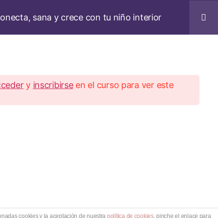
ta, sana y crece con tu niño interior
MI CUENTA
cceder
y
inscribirse
en el curso para ver este
diciones
ionadas cookies y la aceptación de nuestra
política de cookies
, pinche el enlace para