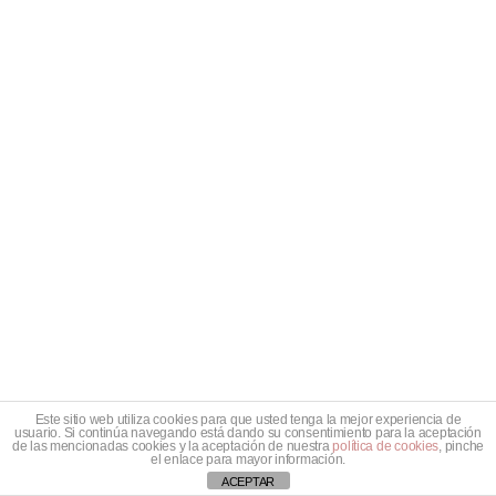
CREATIVO
Política de privacidad
|
Política de Cookies
|
Aviso legal
|
Términos y condiciones
MÓDULO 4. EL NIÑO
11
INTERIOR
TESTIMONIOS
4
5.1 TESTIMONIO JUAN
FERNANDO
6 minutos
5.2 TESTIMONIO ADRIÁN
3 minutos
Este sitio web utiliza cookies para que usted tenga la mejor experiencia de
usuario. Si continúa navegando está dando su consentimiento para la aceptación
de las mencionadas cookies y la aceptación de nuestra
política de cookies
, pinche
5.3 TESTIMONIO JOSÉ
el enlace para mayor información.
Anterior
Siguiente
ACEPTAR
5 minutos